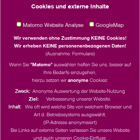
Cookies und externe Inhalte
Tel. +49 431 55779 114
klima
@
frauenwerk.nordkirche.de
Matomo Website Analyse
GoogleMap
Juliane Bäthge
Wir verwenden ohne Zustimmung KEINE Cookies!
Häktweg 4-6
Wir erheben KEINE personenenbezogenen Daten!
18057 Rostock
(Ausnahme: Formulare)
Tel. +49 151 2375 3095
Wenn Sie
"Matomo"
auswählen helfen Sie uns, besser auf
klima
@
frauenwerk.nordkirche.de
Ihre Bedarfe einzugehen,
hierzu setzen wir
anonyme
Cookies:
Zweck:
Anonyme Auswertung der Website-Nutzung
Ziel:
Verbesserung unserer Website.
Inhalt:
Wie oft wird welche Site von welchem Browser und
Art d. Betriebssystems ausgewählt.
(IP-Adresse anonymisiert)
Bei Links auf externe Seiten verlassen Sie unsere Website
und auch unseren Cookie-Einfluss.