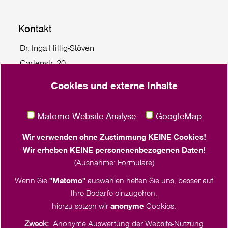
Kontakt
Dr. Inga Hillig-Stöven
Gartenstr. 20
24103 Kiel
Cookies und externe Inhalte
Tel. +49 431 55779 114
klima
@
frauenwerk.nordkirche.de
Matomo Website Analyse
GoogleMap
Juliane Bäthge
Wir verwenden ohne Zustimmung KEINE Cookies!
Häktweg 4-6
Wir erheben KEINE personenenbezogenen Daten!
18057 Rostock
(Ausnahme: Formulare)
Tel. +49 151 2375 3095
Wenn Sie
"Matomo"
auswählen helfen Sie uns, besser auf
klima
@
frauenwerk.nordkirche.de
Ihre Bedarfe einzugehen,
hierzu setzen wir
anonyme
Cookies:
Zweck:
Anonyme Auswertung der Website-Nutzung