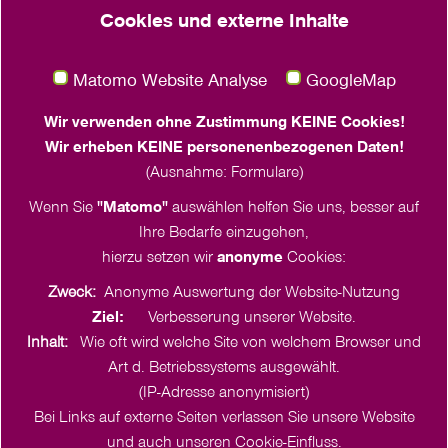
Cookies und externe Inhalte
Tel. +49 431 55779 114
klima
@
frauenwerk.nordkirche.de
Matomo Website Analyse
GoogleMap
Juliane Bäthge
Wir verwenden ohne Zustimmung KEINE Cookies!
Wir erheben KEINE personenenbezogenen Daten!
Häktweg 4-6
(Ausnahme: Formulare)
18057 Rostock
Tel. +49 151 2375 3095
Wenn Sie
"Matomo"
auswählen helfen Sie uns, besser auf
klima
@
frauenwerk.nordkirche.de
Ihre Bedarfe einzugehen,
hierzu setzen wir
anonyme
Cookies:
Zweck:
Anonyme Auswertung der Website-Nutzung
Ziel:
Verbesserung unserer Website.
Inhalt:
Wie oft wird welche Site von welchem Browser und
Art d. Betriebssystems ausgewählt.
(IP-Adresse anonymisiert)
Bei Links auf externe Seiten verlassen Sie unsere Website
und auch unseren Cookie-Einfluss.