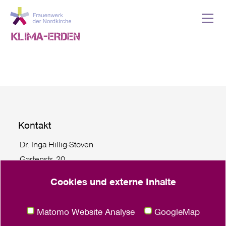
Kontakt
Dr. Inga Hillig-Stöven
Gartenstr. 20
24103 Kiel
Cookies und externe Inhalte
Tel. +49 431 55779 114
klima
@
frauenwerk.nordkirche.de
Matomo Website Analyse
GoogleMap