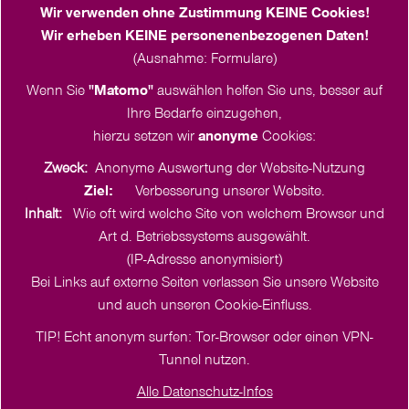
Juliane Bäthge
Wir verwenden ohne Zustimmung KEINE Cookies!
Häktweg 4-6
Wir erheben KEINE personenenbezogenen Daten!
18057 Rostock
(Ausnahme: Formulare)
Tel. +49 151 2375 3095
Wenn Sie
"Matomo"
auswählen helfen Sie uns, besser auf
klima
@
frauenwerk.nordkirche.de
Ihre Bedarfe einzugehen,
hierzu setzen wir
anonyme
Cookies:
Zweck:
Anonyme Auswertung der Website-Nutzung
Ziel:
Verbesserung unserer Website.
Inhalt:
Wie oft wird welche Site von welchem Browser und
Art d. Betriebssystems ausgewählt.
(IP-Adresse anonymisiert)
Bei Links auf externe Seiten verlassen Sie unsere Website
und auch unseren Cookie-Einfluss.
TIP! Echt anonym surfen: Tor-Browser oder einen VPN-
Tunnel nutzen.
Alle Datenschutz-Infos