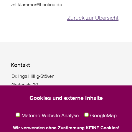
znl.klammer@t-online.de
Zurück zur Übersicht
Kontakt
Dr. Inga Hillig-Stöven
Gartenstr. 20
24103 Kiel
Cookies und externe Inhalte
Tel. +49 431 55779 114
klima
@
frauenwerk.nordkirche.de
Matomo Website Analyse
GoogleMap
Juliane Bäthge
Wir verwenden ohne Zustimmung KEINE Cookies!