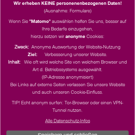
Häktweg 4-6
Wir erheben KEINE personenenbezogenen Daten!
18057 Rostock
(Ausnahme: Formulare)
Tel. +49 151 2375 3095
Wenn Sie
"Matomo"
auswählen helfen Sie uns, besser auf
klima
@
frauenwerk.nordkirche.de
Ihre Bedarfe einzugehen,
hierzu setzen wir
anonyme
Cookies:
Zweck:
Anonyme Auswertung der Website-Nutzung
Ziel:
Verbesserung unserer Website.
Inhalt:
Wie oft wird welche Site von welchem Browser und
Art d. Betriebssystems ausgewählt.
(IP-Adresse anonymisiert)
Bei Links auf externe Seiten verlassen Sie unsere Website
und auch unseren Cookie-Einfluss.
TIP! Echt anonym surfen: Tor-Browser oder einen VPN-
Tunnel nutzen.
Alle Datenschutz-Infos