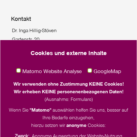
Kontakt
Dr. Inga Hillig-Stöven
Gartenstr. 20
24103 Kiel
Cookies und externe Inhalte
Tel. +49 431 55779 114
klima
@
frauenwerk.nordkirche.de
Matomo Website Analyse
GoogleMap
Juliane Bäthge
Wir verwenden ohne Zustimmung KEINE Cookies!
Häktweg 4-6
Wir erheben KEINE personenenbezogenen Daten!
18057 Rostock
(Ausnahme: Formulare)
Tel. +49 151 2375 3095
Wenn Sie
"Matomo"
auswählen helfen Sie uns, besser auf
klima
@
frauenwerk.nordkirche.de
Ihre Bedarfe einzugehen,
hierzu setzen wir
anonyme
Cookies:
Zweck:
Anonyme Auswertung der Website-Nutzung